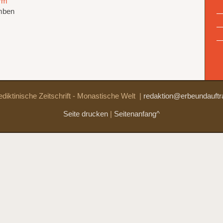
rm
mben
diktinische Zeitschrift - Monastische Welt
|
redaktion@erbeundauftr
Seite drucken
|
Seitenanfang^