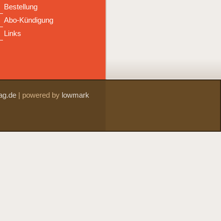
Bestellung
Abo-Kündigung
Links
ag.de
|
powered by
lowmark