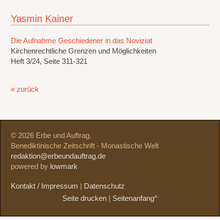
Yasmin Kainer
Die Aufnahme Geschiedener in das Noviziat
Kirchenrechtliche Grenzen und Möglichkeiten
Heft 3/24, Seite 311-321
« zurück
© 2026 Erbe und Auftrag,
Benediktinische Zeitschrift - Monastische Welt
redaktion@erbeundauftrag.de
powered by
lowmark
Kontakt / Impressum
|
Datenschutz
Seite drucken
|
Seitenanfang^