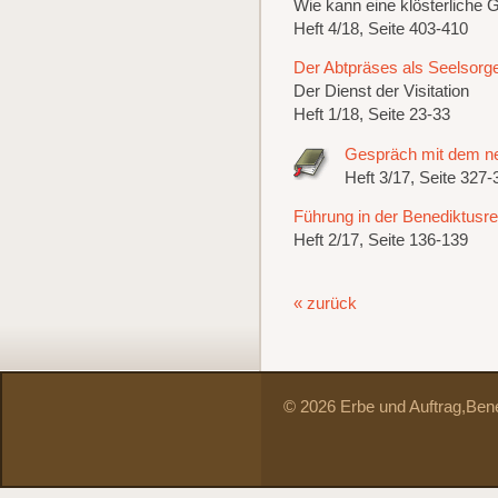
Wie kann eine klösterliche 
Heft 4/18, Seite 403-410
Der Abtpräses als Seelsorge
Der Dienst der Visitation
Heft 1/18, Seite 23-33
Gespräch mit dem n
Heft 3/17, Seite 327-
Führung in der Benediktusre
Heft 2/17, Seite 136-139
« zurück
© 2026 Erbe und Auftrag,
Bene