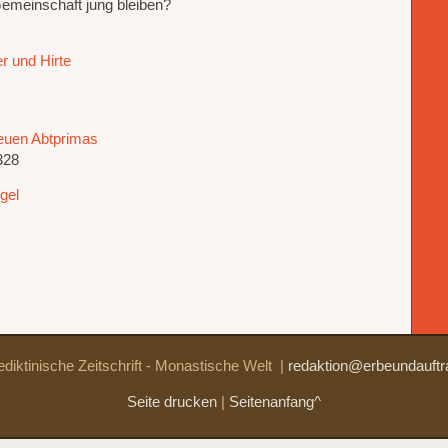
Gemeinschaft jung bleiben?
r und Hirte
euen Abtprimas
328
gel
diktinische Zeitschrift - Monastische Welt
|
redaktion@erbeundauftr
Seite drucken
|
Seitenanfang^