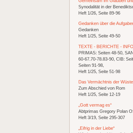
Gemeinsam im Glauben un
Synodalität in der Benedikts
Heft 1/26, Seite 89-96
Gedanken über die Aufgabe
Gedanken
Heft 1/25, Seite 49-50
TEXTE - BERICHTE - IN
PRIMAS: Seiten 48-50, S
60-67.70-78.83-90, CIB: 
Seiten 91-98,
Heft 1/25, Seite 51-98
Das Vermächtnis der Wüste
Zum Abschied von Rom
Heft 1/25, Seite 12-19
„Gott vermag es“
Abtprimas Gregory Polan 
Heft 3/19, Seite 295-307
„Eifrig in der Liebe“