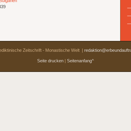
Bulgarien
339
diktinische Zeitschrift - Monastische Welt
|
redaktion@erbeundauftr
Seite drucken
|
Seitenanfang^