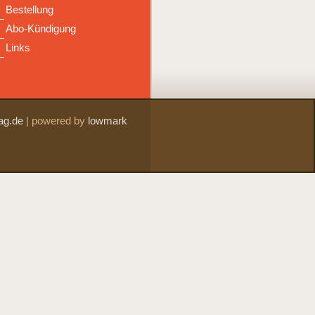
Bestellung
Abo-Kündigung
Links
ag.de
|
powered by
lowmark