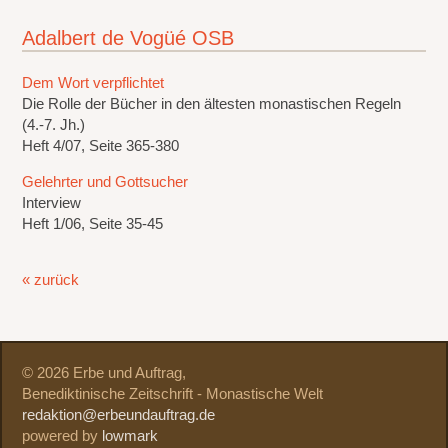
Adalbert de Vogüé OSB
Dem Wort verpflichtet
Die Rolle der Bücher in den ältesten monastischen Regeln
(4.-7. Jh.)
Heft 4/07, Seite 365-380
Gelehrter und Gottsucher
Interview
Heft 1/06, Seite 35-45
« zurück
© 2026 Erbe und Auftrag,
Benediktinische Zeitschrift - Monastische Welt
redaktion@erbeundauftrag.de
powered by
lowmark