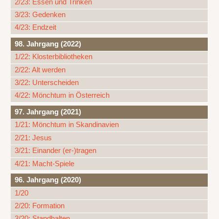
2/23: Essen und Trinken
3/23: Gedenken
4/23: Endzeit
98. Jahrgang (2022)
1/22: Klosterbibliotheken
2/22: Alt werden
3/22: Unterscheiden
4/22: Mönchtum in Österreich
97. Jahrgang (2021)
1/21: Mönchtum in Skandinavien
2/21: Jesus
3/21: Einander (er-)tragen
4/21: Macht-Spiele
96. Jahrgang (2020)
1/20
2/20: Formation
3/20: Standhalten