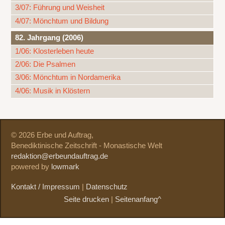
3/07: Führung und Weisheit
4/07: Mönchtum und Bildung
82. Jahrgang (2006)
1/06: Klosterleben heute
2/06: Die Psalmen
3/06: Mönchtum in Nordamerika
4/06: Musik in Klöstern
© 2026 Erbe und Auftrag,
Benediktinische Zeitschrift - Monastische Welt
redaktion@erbeundauftrag.de
powered by
lowmark
Kontakt / Impressum
|
Datenschutz
Seite drucken
|
Seitenanfang^