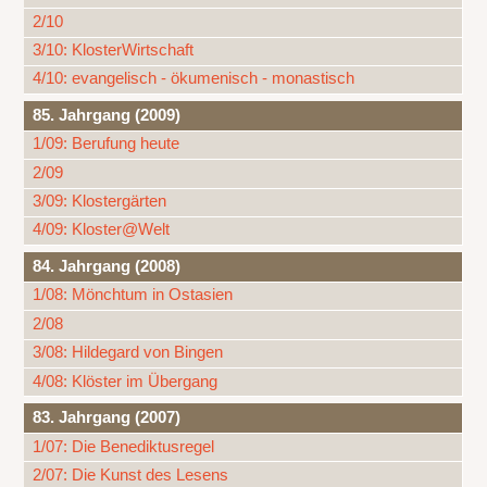
2/10
3/10: KlosterWirtschaft
4/10: evangelisch - ökumenisch - monastisch
85. Jahrgang (2009)
1/09: Berufung heute
2/09
3/09: Klostergärten
4/09: Kloster@Welt
84. Jahrgang (2008)
1/08: Mönchtum in Ostasien
2/08
3/08: Hildegard von Bingen
4/08: Klöster im Übergang
83. Jahrgang (2007)
1/07: Die Benediktusregel
2/07: Die Kunst des Lesens