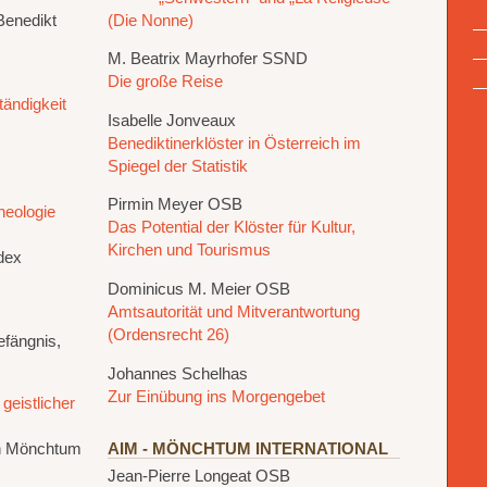
Benedikt
(Die Nonne)
M. Beatrix Mayrhofer SSND
Die große Reise
tändigkeit
Isabelle Jonveaux
Benediktinerklöster in Österreich im
Spiegel der Statistik
Pirmin Meyer OSB
heologie
Das Potential der Klöster für Kultur,
Kirchen und Tourismus
dex
Dominicus M. Meier OSB
Amtsautorität und Mitverantwortung
(Ordensrecht 26)
efängnis,
Johannes Schelhas
Zur Einübung ins Morgengebet
 geistlicher
AIM - MÖNCHTUM INTERNATIONAL
n Mönchtum
Jean-Pierre Longeat OSB