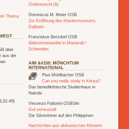
Ordensrecht (6)
Dominicus M. Meier OSB
 ein Thema
Zur Eröffnung des Klostermuseums
Dalheim
EWEGT
Franziskus Berzdorf OSB
Äbtissinnenweihe in Mariavall /
Schweden
SB über
r aus der
oan
AIM &#150; MÖNCHTUM
INTERNATIONAL
Pius Mühlbacher OSB
Can you really study in Kenya?
Das benediktinische Studienhaus in
Nairobi
3,32-49)
Vincenzo Fattorini OSBSilv
Gut verwurzelt
Die Silvestriner auf den Philippinen
Nachrichten aus afrikanischen Klöstern