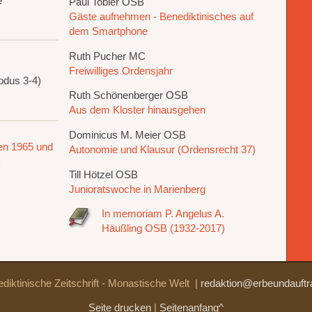
e
Paul Tobler OSB
Gäste aufnehmen - Benediktinisches auf
dem Smartphone
Ruth Pucher MC
Freiwilliges Ordensjahr
odus 3-4)
Ruth Schönenberger OSB
Aus dem Kloster hinausgehen
Dominicus M. Meier OSB
en 1965 und
Autonomie und Klausur (Ordensrecht 37)
k
Till Hötzel OSB
Junioratswoche in Marienberg
In memoriam P. Angelus A.
Häußling OSB (1932-2017)
diktinische Zeitschrift - Monastische Welt
|
redaktion@erbeundauftr
Seite drucken
|
Seitenanfang^