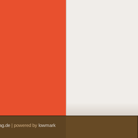
ag.de
|
powered by
lowmark