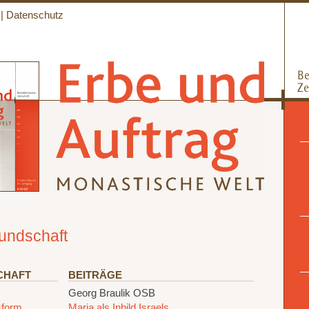
|
Datenschutz
eundschaft
CHAFT
BEITRÄGE
Georg Braulik OSB
sform
Maria als Inbild Israels