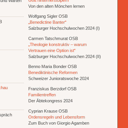
Gott hinterherstolpern
und Warten
Von den alten Mönchen lernen
Wolfgang Sigler OSB
SB
„Benedictine Banter“
Salzburger Hochschulwochen 2024 (I)
Carmen Tatschmurat OSB
„Theologie konstruktiv – warum
Vertrauen eine Option ist“
Salzburger Hochschulwochen 2024 (II)
Benno Maria Bonder OSB
Benediktinische Reformen
Schweizer Junioratswoche 2024
schau
Franziskus Berzdorf OSB
Familientreffen
Der Äbtekongress 2024
Cyprian Krause OSB
spräch
Ordensregeln und Lebensform
Zum Buch von Giorgio Agamben