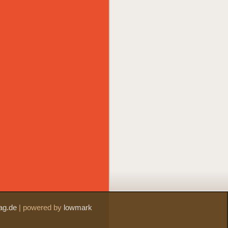
ag.de
|
powered by
lowmark