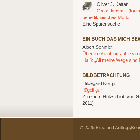
Oliver J. Kaftan
Ora et labora – (k)ei
benediktinisches Motto
Eine Spurensuche
EIN BUCH DAS MICH B
Albert Schmidt
Über die Autobiographie vo
Halík „All meine Wege sind 
BILDBETRACHTUNG
Hildegard König
flügelfigur
Zu einem Holzschnitt von G
2011)
© 2026 Erbe und Auftrag,
Bene