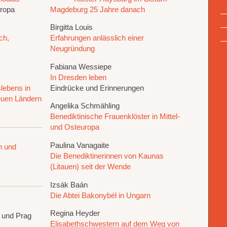
uropa
Magdeburg 25 Jahre danach
Birgitta Louis
ch,
Erfahrungen anlässlich einer
Neugründung
Fabiana Wessiepe
In Dresden leben
lebens in
Eindrücke und Erinnerungen
euen Ländern
Angelika Schmähling
Benediktinische Frauenklöster in Mittel-
und Osteuropa
Paulina Vanagaite
n und
Die Benediktinerinnen von Kaunas
(Litauen) seit der Wende
Izsák Baán
Die Abtei Bakonybél in Ungarn
Regina Heyder
n und Prag
Elisabethschwestern auf dem Weg von