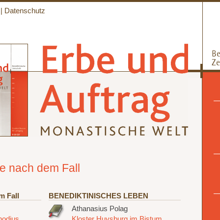
|
Datenschutz
re nach dem Fall
m Fall
BENEDIKTINISCHES LEBEN
Athanasius Polag
hodius
Kloster Huysburg im Bistum