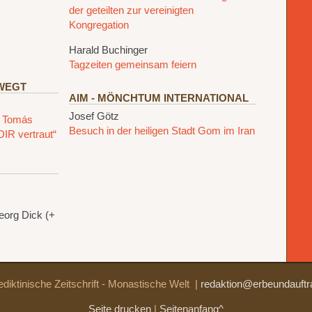
der geteilten zur vereinigten
n
Kongregation
Harald Buchinger
Tagzeiten gemeinsam feiern
EWEGT
AIM - MÖNCHTUM INTERNATIONAL
Josef Götz
n Tomás
Besuch in der heiligen Stadt Gom im Iran
DIR vertraut“
eorg Dick (+
diktinische Zeitschrift - Monastische Welt
|
redaktion@erbeundauftr
Seite drucken
|
Seitenanfang^