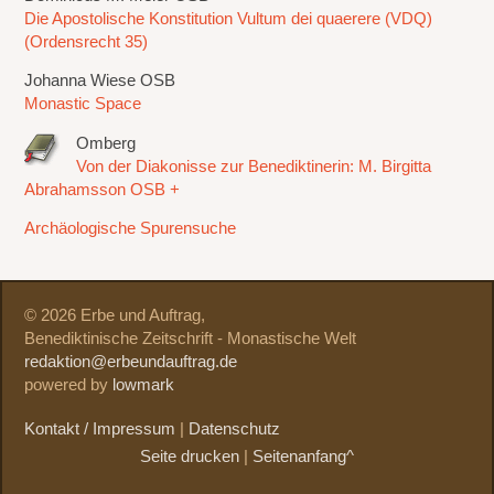
Die Apostolische Konstitution Vultum dei quaerere (VDQ)
(Ordensrecht 35)
Johanna Wiese OSB
Monastic Space
Omberg
Von der Diakonisse zur Benediktinerin: M. Birgitta
Abrahamsson OSB +
Archäologische Spurensuche
© 2026 Erbe und Auftrag,
Benediktinische Zeitschrift - Monastische Welt
redaktion@erbeundauftrag.de
powered by
lowmark
Kontakt / Impressum
|
Datenschutz
Seite drucken
|
Seitenanfang^