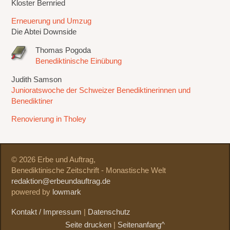
Kloster Bernried
Erneuerung und Umzug
Die Abtei Downside
Thomas Pogoda
Benediktinische Einübung
Judith Samson
Junioratswoche der Schweizer Benediktinerinnen und
Benediktiner
Renovierung in Tholey
© 2026 Erbe und Auftrag,
Benediktinische Zeitschrift - Monastische Welt
redaktion@erbeundauftrag.de
powered by
lowmark
Kontakt / Impressum
|
Datenschutz
Seite drucken
|
Seitenanfang^