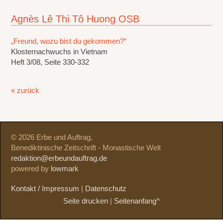
Agnès Lê Thi Tô Huong OSB
„Freund, wozu bist du gekommen?“
Klosternachwuchs in Vietnam
Heft 3/08, Seite 330-332
« zurück
© 2026 Erbe und Auftrag,
Benediktinische Zeitschrift - Monastische Welt
redaktion@erbeundauftrag.de
powered by
lowmark
Kontakt / Impressum
|
Datenschutz
Seite drucken
|
Seitenanfang^