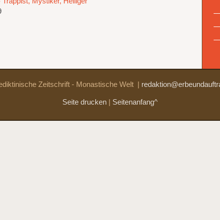
 Trappist, Mystiker, Heiliger
9
diktinische Zeitschrift - Monastische Welt
|
redaktion@erbeundauftr
Seite drucken
|
Seitenanfang^