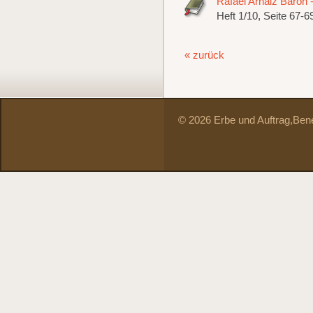
Rafael Arnáiz Barón -
Heft 1/10, Seite 67-6
« zurück
© 2026 Erbe und Auftrag,
Bene