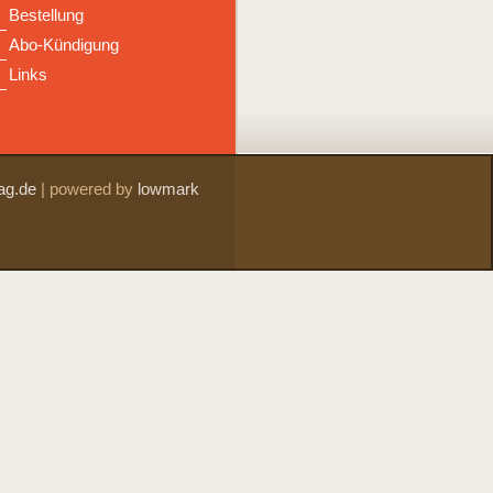
Bestellung
Abo-Kündigung
Links
ag.de
|
powered by
lowmark