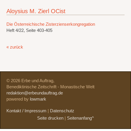
Aloysius M. Zierl OCist
Die Österreichische Zisterzienserkongregation
Heft 4/22, Seite 403-405
« zurück
© 2026 Erbe und Auftrag,
Benediktinische Zeitschrift - Monastische Welt
redaktion@erbeundauftrag.de
powered by
lowmark
Kontakt / Impressum
|
Datenschutz
Seite drucken
|
Seitenanfang^