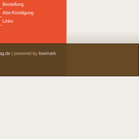
Bestellung
Abo-Kündigung
Links
ag.de
|
powered by
lowmark