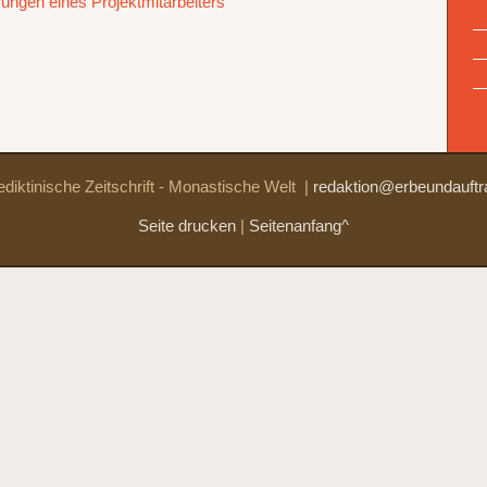
hrungen eines Projektmitarbeiters
diktinische Zeitschrift - Monastische Welt
|
redaktion@erbeundauftr
Seite drucken
|
Seitenanfang^