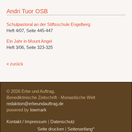
Andri Tuor OSB
Schulpastoral an der Stiftsschule Engelberg
Heft 4/07, Seite 445-447
Ein Jahr in Mount Angel
Heft 3/06, Seite 323-325
« zurück
© 2026 Erbe und Auftrag,
Benediktinische Zeitschrift - Monastische Welt
redaktion@erbeundauftrag.de
powered by
lowmark
Kontakt / Impressum
|
Datenschutz
Seite drucken
|
Seitenanfang^