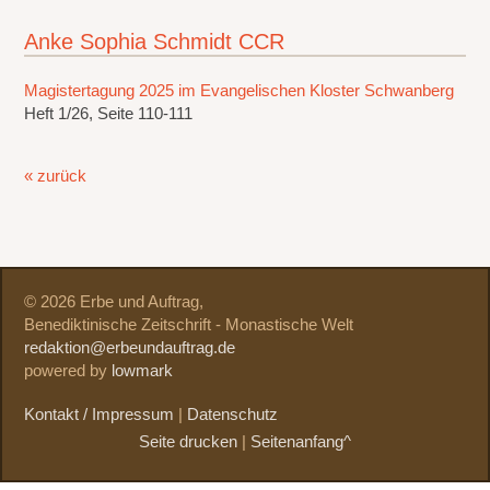
Anke Sophia Schmidt CCR
Magistertagung 2025 im Evangelischen Kloster Schwanberg
Heft 1/26, Seite 110-111
« zurück
© 2026 Erbe und Auftrag,
Benediktinische Zeitschrift - Monastische Welt
redaktion@erbeundauftrag.de
powered by
lowmark
Kontakt / Impressum
|
Datenschutz
Seite drucken
|
Seitenanfang^