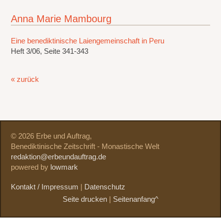
Anna Marie Mambourg
Eine benediktinische Laiengemeinschaft in Peru
Heft 3/06, Seite 341-343
« zurück
© 2026 Erbe und Auftrag,
Benediktinische Zeitschrift - Monastische Welt
redaktion@erbeundauftrag.de
powered by
lowmark
Kontakt / Impressum
|
Datenschutz
Seite drucken
|
Seitenanfang^