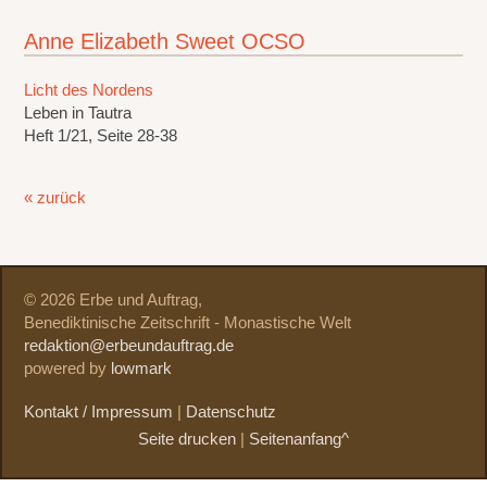
Anne Elizabeth Sweet OCSO
Licht des Nordens
Leben in Tautra
Heft 1/21, Seite 28-38
« zurück
© 2026 Erbe und Auftrag,
Benediktinische Zeitschrift - Monastische Welt
redaktion@erbeundauftrag.de
powered by
lowmark
Kontakt / Impressum
|
Datenschutz
Seite drucken
|
Seitenanfang^