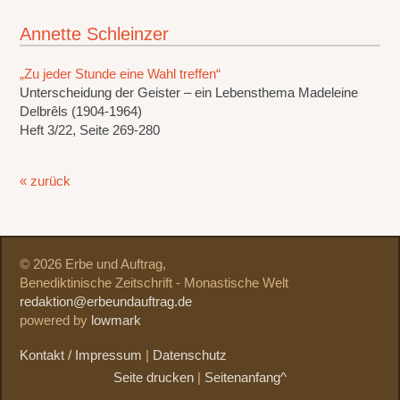
Annette Schleinzer
„Zu jeder Stunde eine Wahl treffen“
Unterscheidung der Geister – ein Lebensthema Madeleine
Delbrêls (1904-1964)
Heft 3/22, Seite 269-280
« zurück
© 2026 Erbe und Auftrag,
Benediktinische Zeitschrift - Monastische Welt
redaktion@erbeundauftrag.de
powered by
lowmark
Kontakt / Impressum
|
Datenschutz
Seite drucken
|
Seitenanfang^