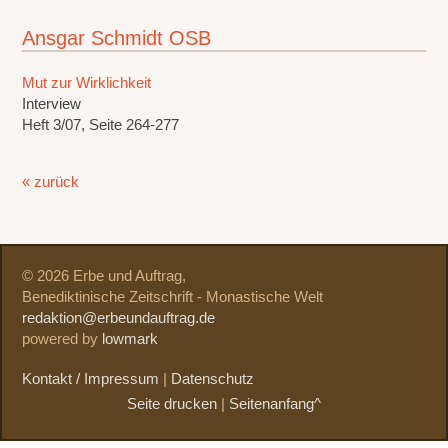
Ansgar Schmidt OSB
Mut zur Wirklichkeit
Interview
Heft 3/07, Seite 264-277
« zurück
© 2026 Erbe und Auftrag,
Benediktinische Zeitschrift - Monastische Welt
redaktion@erbeundauftrag.de
powered by
lowmark
Kontakt / Impressum
|
Datenschutz
Seite drucken
|
Seitenanfang^