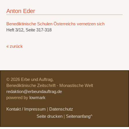
Anton Eder
Benediktinische Schulen Österreichs vernetzen sich
Heft 3/12, Seite 317-318
« zurück
© 2026 Erbe und Auftrag,
Benediktinische Zeitschrift - Monastische Welt
redaktion@erbeundauftrag.de
powered by
lowmark
Kontakt / Impressum
|
Datenschutz
Seite drucken
|
Seitenanfang^