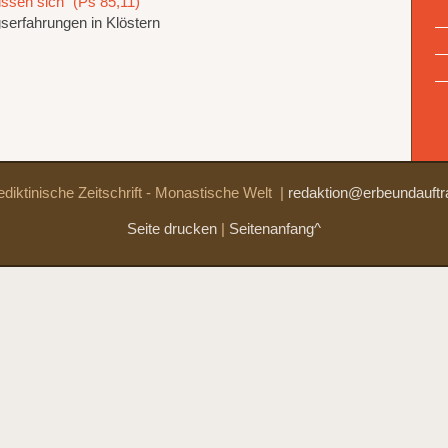
üssen sich“ (Ps 85,11)
erfahrungen in Klöstern
diktinische Zeitschrift - Monastische Welt
|
redaktion@erbeundauftr
Seite drucken
|
Seitenanfang^