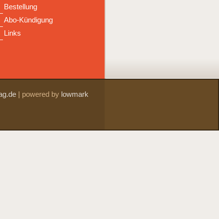
Bestellung
Abo-Kündigung
Links
ag.de
|
powered by
lowmark