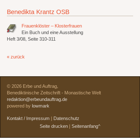
Benedikta Krantz OSB
Frauenklöster – Klosterfrauen
Ein Buch und eine Ausstellung
Heft 3/08, Seite 310-311
« zurück
© 2026 Erbe und Auftrag,
Benediktinische Zeitschrift - Monastische Welt
redaktion@erbeundauftrag.de
powered by
lowmark
Kontakt / Impressum
|
Datenschutz
Seite drucken
|
Seitenanfang^