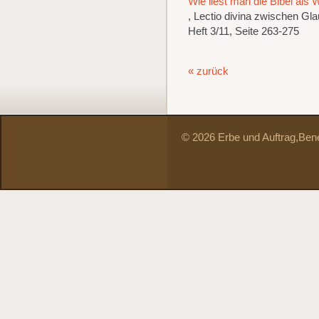
Wie liest man die Bibel als 
, Lectio divina zwischen Gl
Heft 3/11, Seite 263-275
« zurück
© 2026 Erbe und Auftrag,
Bene