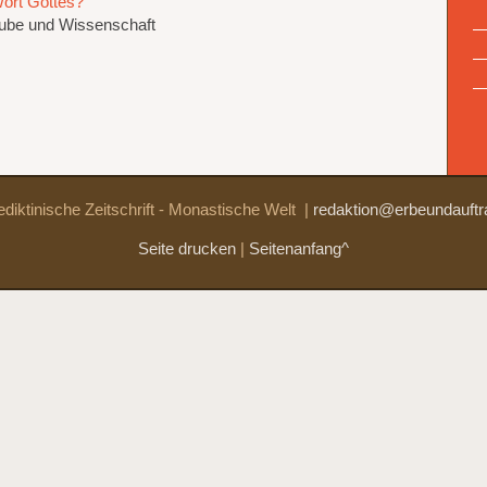
Wort Gottes?
aube und Wissenschaft
diktinische Zeitschrift - Monastische Welt
|
redaktion@erbeundauftr
Seite drucken
|
Seitenanfang^