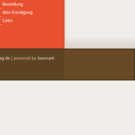
Bestellung
Abo-Kündigung
Links
ag.de
|
powered by
lowmark