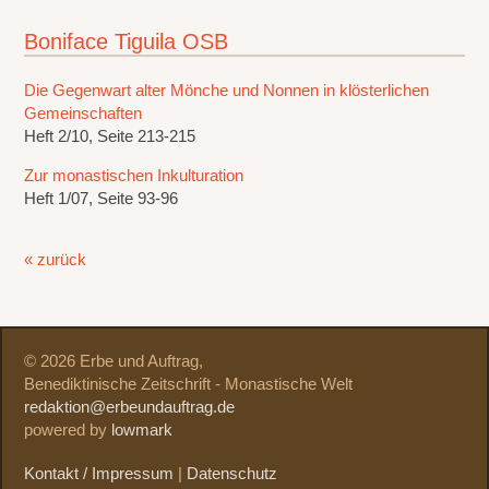
Boniface Tiguila OSB
Die Gegenwart alter Mönche und Nonnen in klösterlichen
Gemeinschaften
Heft 2/10, Seite 213-215
Zur monastischen Inkulturation
Heft 1/07, Seite 93-96
« zurück
© 2026 Erbe und Auftrag,
Benediktinische Zeitschrift - Monastische Welt
redaktion@erbeundauftrag.de
powered by
lowmark
Kontakt / Impressum
|
Datenschutz