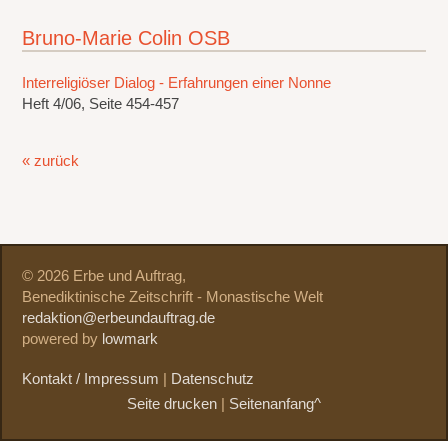
Bruno-Marie Colin OSB
Interreligiöser Dialog - Erfahrungen einer Nonne
Heft 4/06, Seite 454-457
« zurück
© 2026 Erbe und Auftrag,
Benediktinische Zeitschrift - Monastische Welt
redaktion@erbeundauftrag.de
powered by
lowmark
Kontakt / Impressum
|
Datenschutz
Seite drucken
|
Seitenanfang^