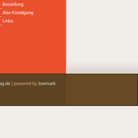
Bestellung
Abo-Kündigung
Links
ag.de
|
powered by
lowmark