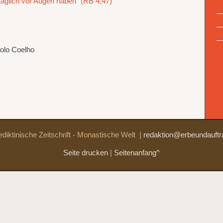
äglich vor Augen haben“ (RB 4,47)
olo Coelho
diktinische Zeitschrift - Monastische Welt
|
redaktion@erbeundauftr
Seite drucken
|
Seitenanfang^