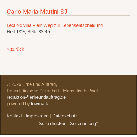
Carlo Maria Martini SJ
Lectio divina – ein Weg zur Lebensentscheidung
Heft 1/09, Seite 39-45
« zurück
© 2026 Erbe und Auftrag,
Benediktinische Zeitschrift - Monastische Welt
redaktion@erbeundauftrag.de
powered by
lowmark
Kontakt / Impressum
|
Datenschutz
Seite drucken
|
Seitenanfang^