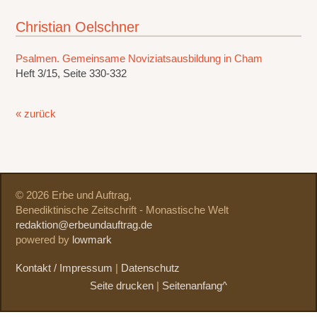
Christian Oelschner
Psalmen. Gemeinsame Noviziatsausbildung in Cham
Heft 3/15, Seite 330-332
« zurück
© 2026 Erbe und Auftrag,
Benediktinische Zeitschrift - Monastische Welt
redaktion@erbeundauftrag.de
powered by
lowmark
Kontakt / Impressum
|
Datenschutz
Seite drucken
|
Seitenanfang^