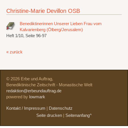
Christine-Marie Devillon OSB
Benediktinerinnen Unserer Lieben Frau vom
Kalvarienberg (Ölberg/Jerusalem)
Heft 1/10, Seite 96-97
« zurück
© 2026 Erbe und Auftrag,
Benediktinische Zeitschrift - Monastische Welt
redaktion@erbeundauftrag.de
powered by
lowmark
Kontakt / Impressum
|
Datenschutz
Seite drucken
|
Seitenanfang^