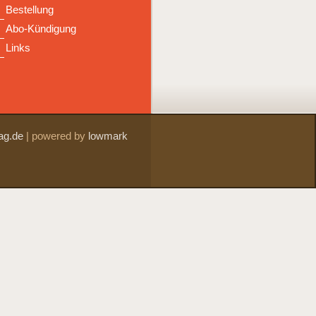
Bestellung
Abo-Kündigung
Links
ag.de
|
powered by
lowmark