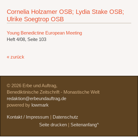
Cornelia Holzamer OSB; Lydia Stake OSB;
Ulrike Soegtrop OSB
Young Benedictine European Meeting
Heft 4/08, Seite 103
« zurück
© 2026 Erbe und Auftrag,
Benediktinische Zeitschrift - Monastische Welt
redaktion@erbeundauftrag.de
powered by
lowmark
Kontakt / Impressum
|
Datenschutz
Seite drucken
|
Seitenanfang^