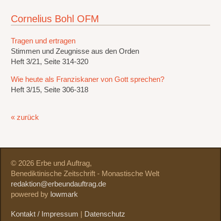
Cornelius Bohl OFM
Tragen und ertragen
Stimmen und Zeugnisse aus den Orden
Heft 3/21, Seite 314-320
Wie heute als Franziskaner von Gott sprechen?
Heft 3/15, Seite 306-318
« zurück
© 2026 Erbe und Auftrag,
Benediktinische Zeitschrift - Monastische Welt
redaktion@erbeundauftrag.de
powered by
lowmark
Kontakt / Impressum
|
Datenschutz