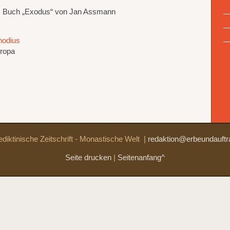
as Buch „Exodus“ von Jan Assmann
hodius
uropa
diktinische Zeitschrift - Monastische Welt
|
redaktion@erbeundauftr
Seite drucken
|
Seitenanfang^