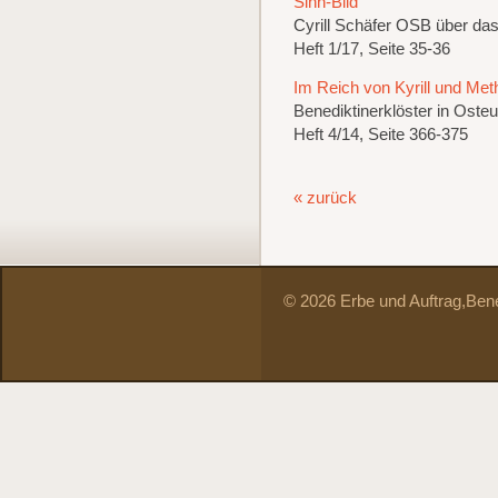
Sinn-Bild
Cyrill Schäfer OSB über d
Heft 1/17, Seite 35-36
Im Reich von Kyrill und Met
Benediktinerklöster in Oste
Heft 4/14, Seite 366-375
« zurück
© 2026 Erbe und Auftrag,
Bene