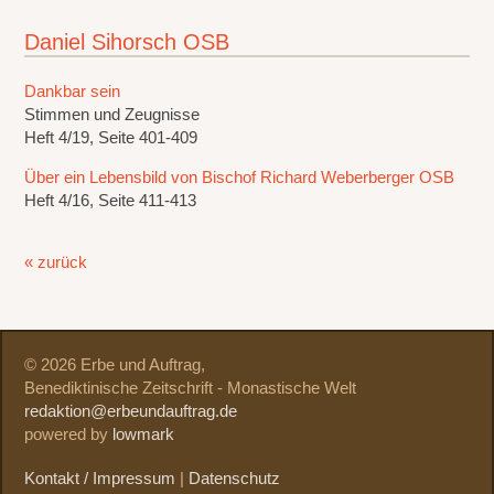
Daniel Sihorsch OSB
Dankbar sein
Stimmen und Zeugnisse
Heft 4/19, Seite 401-409
Über ein Lebensbild von Bischof Richard Weberberger OSB
Heft 4/16, Seite 411-413
« zurück
© 2026 Erbe und Auftrag,
Benediktinische Zeitschrift - Monastische Welt
redaktion@erbeundauftrag.de
powered by
lowmark
Kontakt / Impressum
|
Datenschutz