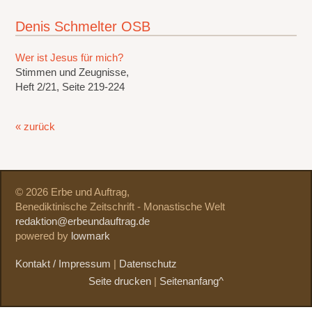
Denis Schmelter OSB
Wer ist Jesus für mich?
Stimmen und Zeugnisse,
Heft 2/21, Seite 219-224
« zurück
© 2026 Erbe und Auftrag,
Benediktinische Zeitschrift - Monastische Welt
redaktion@erbeundauftrag.de
powered by
lowmark
Kontakt / Impressum
|
Datenschutz
Seite drucken
|
Seitenanfang^