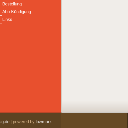
Bestellung
Abo-Kündigung
Links
ag.de
|
powered by
lowmark