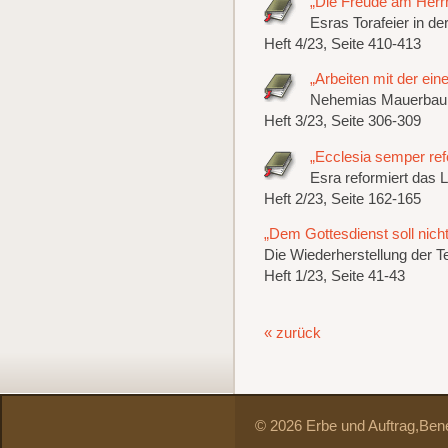
„Die Freude am Herrn
Esras Torafeier in d
Heft 4/23, Seite 410-413
„Arbeiten mit der ei
Nehemias Mauerbau 
Heft 3/23, Seite 306-309
„Ecclesia semper re
Esra reformiert das 
Heft 2/23, Seite 162-165
„Dem Gottesdienst soll nic
Die Wiederherstellung der T
Heft 1/23, Seite 41-43
« zurück
© 2026 Erbe und Auftrag,
Bene