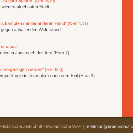
 ist eure Stärke!“ (Neh 8,10)
er wiederaufgebauten Stadt
nen, kämpfen mit der anderen Hand“ (Neh 4,11)
gegen anhaltenden Widerstand
formanda“
Leben in Juda nach der Tora (Esra 7)
hts vorgezogen werden“ (RB 42,3)
empelliturgie in Jerusalem nach dem Exil (Esra 3)
diktinische Zeitschrift - Monastische Welt
|
redaktion@erbeundauftr