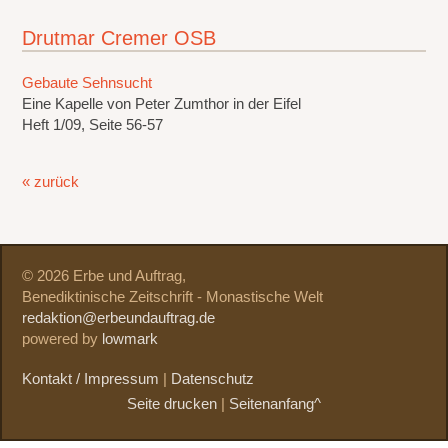
Drutmar Cremer OSB
Gebaute Sehnsucht
Eine Kapelle von Peter Zumthor in der Eifel
Heft 1/09, Seite 56-57
« zurück
© 2026 Erbe und Auftrag,
Benediktinische Zeitschrift - Monastische Welt
redaktion@erbeundauftrag.de
powered by
lowmark
Kontakt / Impressum
|
Datenschutz
Seite drucken
|
Seitenanfang^