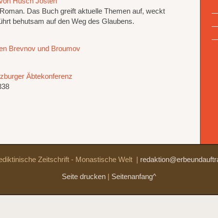
von Husch Josten
 Roman. Das Buch greift aktuelle Themen auf, weckt
ührt behutsam auf den Weg des Glaubens.
eien Brevnov und Broumov
lzburger Äbtekonferenz
338
diktinische Zeitschrift - Monastische Welt
|
redaktion@erbeundauftr
Seite drucken
|
Seitenanfang^