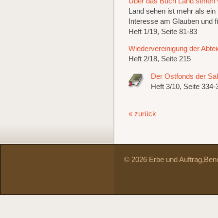
Über das Buch Land sehen 
Land sehen ist mehr als ein
Interesse am Glauben und f
Heft 1/19, Seite 81-83
Wiedervereinigung der Abt
Heft 2/18, Seite 215
Der Ostfonds der Sa
Heft 3/10, Seite 334-
« zurück
© 2026 Erbe und Auftrag,
Bene