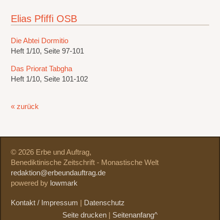
Elias Pfiffi OSB
Die Abtei Dormitio
Heft 1/10, Seite 97-101
Das Priorat Tabgha
Heft 1/10, Seite 101-102
« zurück
© 2026 Erbe und Auftrag,
Benediktinische Zeitschrift - Monastische Welt
redaktion@erbeundauftrag.de
powered by
lowmark
Kontakt / Impressum
|
Datenschutz
Seite drucken
|
Seitenanfang^