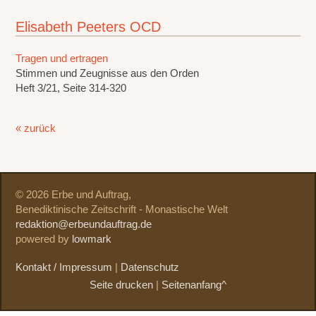
Elisabeth Peeters OCD
Tragen und ertragen
Stimmen und Zeugnisse aus den Orden
Heft 3/21, Seite 314-320
« zurück
© 2026 Erbe und Auftrag,
Benediktinische Zeitschrift - Monastische Welt
redaktion@erbeundauftrag.de
powered by
lowmark
Kontakt / Impressum
|
Datenschutz
Seite drucken
|
Seitenanfang^