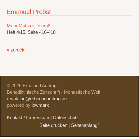
Emanuel Probst
Mehr Mut zur Demut!
Heft 4/15, Seite 416-418
« zurück
© 2026 Erbe und Auftrag,
Benediktinische Zeitschrift - Monastische Welt
redaktion@erbeundauftrag.de
powered by
lowmark
Kontakt / Impressum
|
Datenschutz
Seite drucken
|
Seitenanfang^