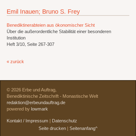
Emil Inauen; Bruno S. Frey
Benediktinerabteien aus ökonomischer Sicht
Über die außerordentliche Stabilität einer besonderen
Institution
Heft 3/10, Seite 267-307
« zurück
© 2026 Erbe und Auftrag,
Benediktinische Zeitschrift - Monastische Welt
redaktion@erbeundauftrag.de
powered by
lowmark
Kontakt / Impressum
|
Datenschutz
Seite drucken
|
Seitenanfang^