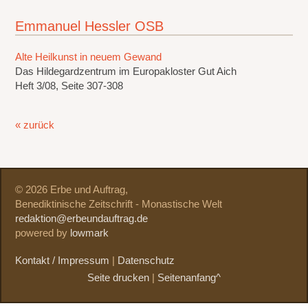
Emmanuel Hessler OSB
Alte Heilkunst in neuem Gewand
Das Hildegardzentrum im Europakloster Gut Aich
Heft 3/08, Seite 307-308
« zurück
© 2026 Erbe und Auftrag,
Benediktinische Zeitschrift - Monastische Welt
redaktion@erbeundauftrag.de
powered by
lowmark
Kontakt / Impressum
|
Datenschutz
Seite drucken
|
Seitenanfang^