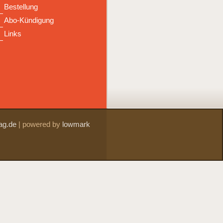
Bestellung
Abo-Kündigung
Links
ag.de
|
powered by
lowmark