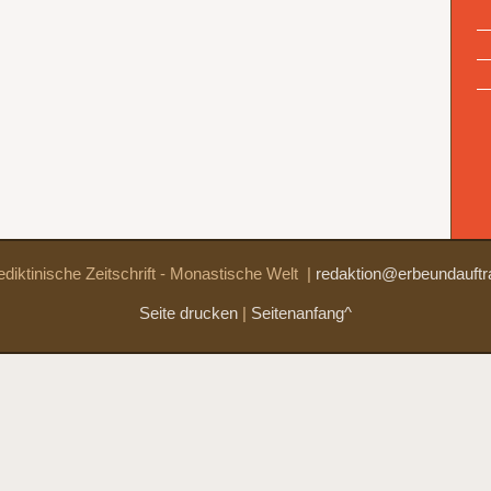
diktinische Zeitschrift - Monastische Welt
|
redaktion@erbeundauftr
Seite drucken
|
Seitenanfang^