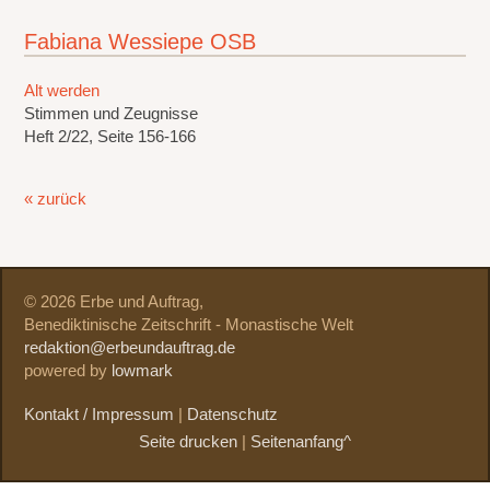
Fabiana Wessiepe OSB
Alt werden
Stimmen und Zeugnisse
Heft 2/22, Seite 156-166
« zurück
© 2026 Erbe und Auftrag,
Benediktinische Zeitschrift - Monastische Welt
redaktion@erbeundauftrag.de
powered by
lowmark
Kontakt / Impressum
|
Datenschutz
Seite drucken
|
Seitenanfang^