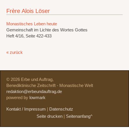
Frère Alois Löser
Monastisches Leben heute
Gemeinschaft im Lichte des Wortes Gottes
Heft 4/16, Seite 422-433
« zurück
© 2026 Erbe und Auftrag,
Benediktinische Zeitschrift - Monastische Welt
redaktion@erbeundauftrag.de
powered by
lowmark
Kontakt / Impressum
|
Datenschutz
Seite drucken
|
Seitenanfang^